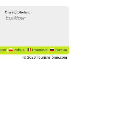
Onze profielen:
land
|
Polska
|
România
|
Россия
© 2026 TourismTome.com