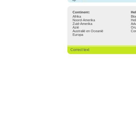
Continent:
Hel
Afrika
Blo
Noord-Amerika
Hel
Zuid-Amerika
Adv
Azië
On
Australië en Oceanië
Con
Europa
Correct text