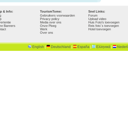
p & Info:
TourismTome:
Snel Links:
g
Gebruikers voorwaarden
Forum
p
Privacy policy
Upload video
ertentie
Media over ons
Huis Foto's toevoegen
ze Banners
Onze Ploeg
Reis foto`s toevoegen
tact
Werk
Hotel toevoegen
Over ons
English
|
Deutschland
|
España
|
Ελληνικά
|
Neder