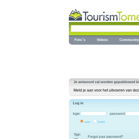
Foto`s
Videos
Community
Je antwoord zal worden gepubliceerd b
Meld je aan voor het uitvoeren van dez
Log in
login
password
user
hotel
Sign
Forgot your password?
up