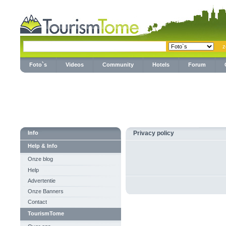
Foto`s
Videos
Community
Hotels
Forum
Info
Privacy policy
Help & Info
Onze blog
Help
Advertentie
Onze Banners
Contact
TourismTome