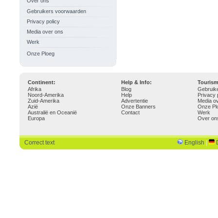
Over ons
Gebruikers voorwaarden
Privacy policy
Media over ons
Werk
Onze Ploeg
Continent:
Help & Info:
Touris
Afrika
Blog
Gebruik
Noord-Amerika
Help
Privacy 
Zuid-Amerika
Advertentie
Media o
Azië
Onze Banners
Onze Pl
Australië en Oceanië
Contact
Werk
Europa
Over on
Correct text
English
|