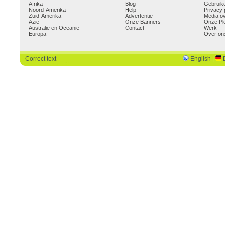
Afrika
Blog
Gebruik
Noord-Amerika
Help
Privacy 
Zuid-Amerika
Advertentie
Media o
Azië
Onze Banners
Onze Pl
Australië en Oceanië
Contact
Werk
Europa
Over on
Correct text
English
|