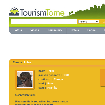
Foto`s
Videos
Community
Hotels
Forum
Europa
Polen
naam |
Mike
jaar van geboorte |
1984
continent |
Europa
land |
Polen
stad |
Piastów
Gesproken talen:
Plaatsen die ik zou willen bezoeken :
moon
Plaatsen die ik al heb bezocht: