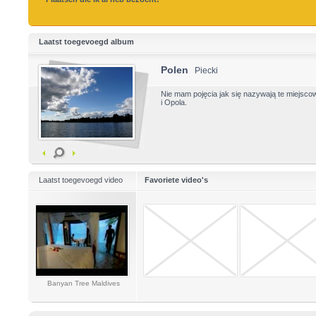
Laatst toegevoegd album
Polen
Piecki
Nie mam pojęcia jak się nazywają te miejscow
i Opola.
Laatst toegevoegd video
Favoriete video's
Banyan Tree Maldives