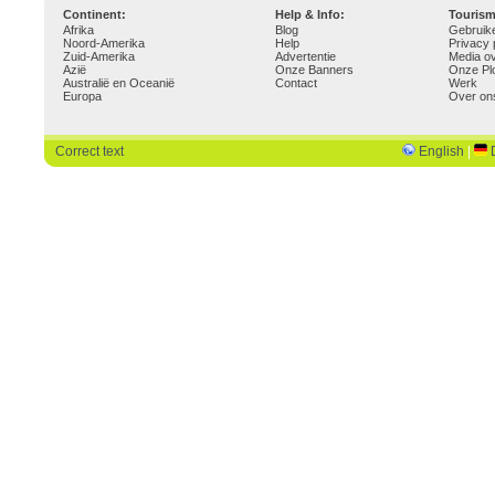
Continent:
Help & Info:
Touris
Afrika
Blog
Gebruik
Noord-Amerika
Help
Privacy 
Zuid-Amerika
Advertentie
Media o
Azië
Onze Banners
Onze Pl
Australië en Oceanië
Contact
Werk
Europa
Over on
Correct text
English
|