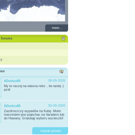
meer...
e forums
ży
ren
08-09-2009
ADudus85
My to raczej na wlasna reke .. bo taniej :)
pzdr
05-09-2009
ADudus85
Zazdroszczę wypadów na Kubę. Moim
marzeniem jest pojechac na Varadero lub
do Hawany. Gratuluję wyboru wycieczki!
reactie posten