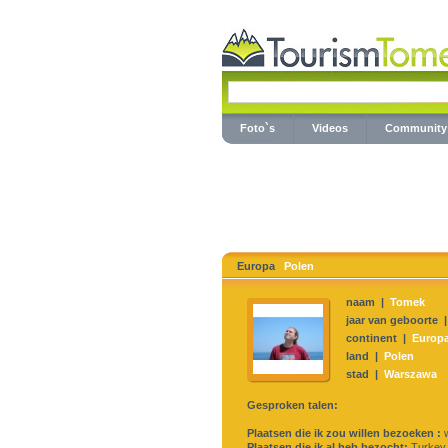
Foto`s
Videos
Community
Europa
Polen
naam |
Tomek
jaar van geboorte 
continent |
Europ
land |
Polen
stad |
Warszawa
Gesproken talen:
Plaatsen die ik zou willen bezoeken :
w
Plaatsen die ik al heb bezocht:
Turkey,