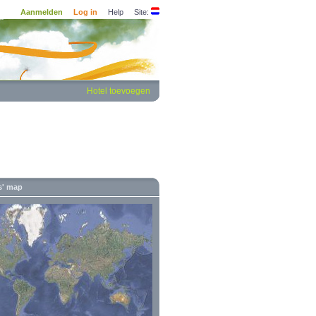
Aanmelden
Log in
Help
Site:
Hotel toevoegen
s' map