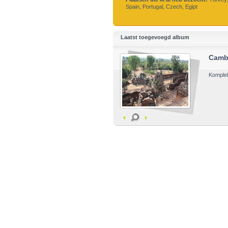
Spain, Portugal, Czech, Egipt
Laatst toegevoegd album
Camb
Komple