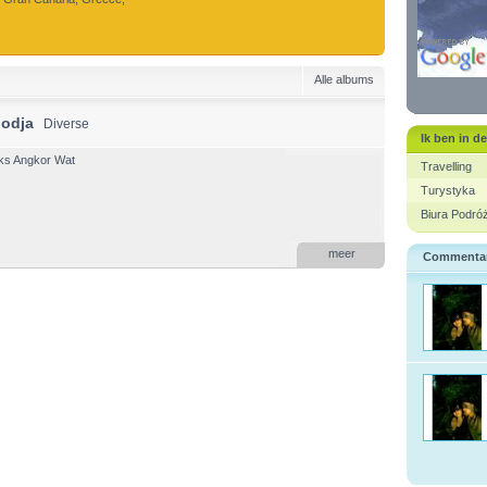
Alle albums
odja
Diverse
Ik ben in d
ks Angkor Wat
Travelling
Turystyka
Biura Podró
meer
Commenta