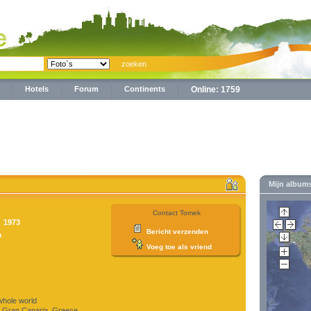
Hotels
Forum
Continents
Online: 1759
Mijn album
Contact Tomek
|
1973
Bericht verzenden
a
Voeg toe als vriend
hole world
 Gran Canaria, Greece,