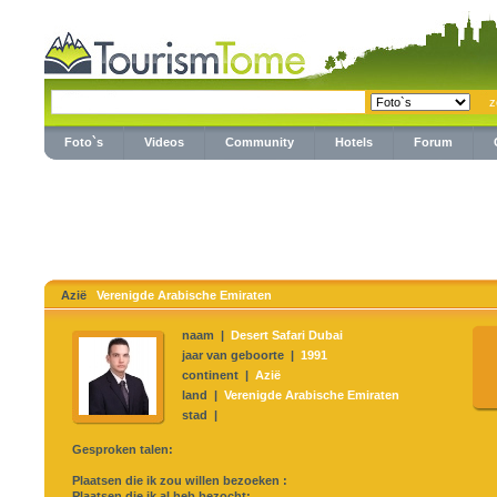
Foto`s
Videos
Community
Hotels
Forum
Azië
Verenigde Arabische Emiraten
naam |
Desert Safari Dubai
jaar van geboorte |
1991
continent |
Azië
land |
Verenigde Arabische Emiraten
stad |
Gesproken talen:
Plaatsen die ik zou willen bezoeken :
Plaatsen die ik al heb bezocht: