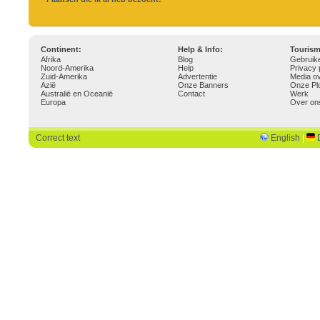
Continent:
Help & Info:
Touris
Afrika
Blog
Gebruik
Noord-Amerika
Help
Privacy 
Zuid-Amerika
Advertentie
Media o
Azië
Onze Banners
Onze Pl
Australië en Oceanië
Contact
Werk
Europa
Over on
Correct text
English
|