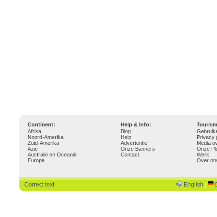
Continent:
Help & Info:
Touris
Afrika
Blog
Gebruik
Noord-Amerika
Help
Privacy 
Zuid-Amerika
Advertentie
Media o
Azië
Onze Banners
Onze Pl
Australië en Oceanië
Contact
Werk
Europa
Over on
Correct text
English
|