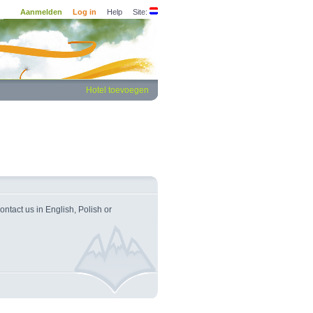
Aanmelden
Log in
Help
Site:
Hotel toevoegen
ntact us in English, Polish or