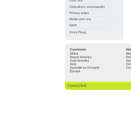
Over ons
Gebruikers voorwaarden
Privacy policy
Media over ons
Werk
Onze Ploeg
Continent:
Hel
Afrika
Blo
Noord-Amerika
Hel
Zuid-Amerika
Adv
Azië
On
Australië en Oceanië
Con
Europa
Correct text