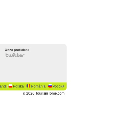
Onze profielen:
land
|
Polska
|
România
|
Россия
© 2026 TourismTome.com