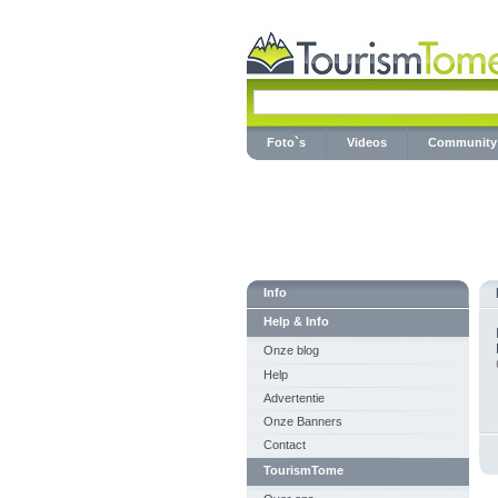
Foto`s
Videos
Community
Info
Help & Info
Onze blog
Help
Advertentie
Onze Banners
Contact
TourismTome