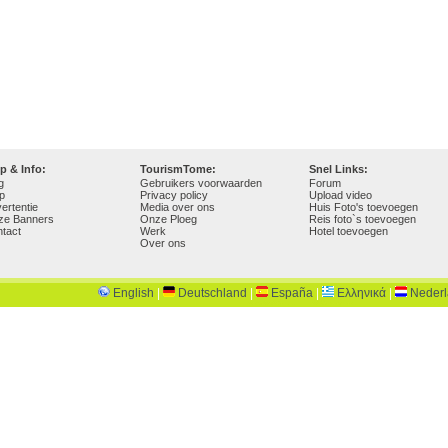
p & Info:
TourismTome:
Snel Links:
g
Gebruikers voorwaarden
Forum
p
Privacy policy
Upload video
ertentie
Media over ons
Huis Foto's toevoegen
ze Banners
Onze Ploeg
Reis foto`s toevoegen
tact
Werk
Hotel toevoegen
Over ons
English
|
Deutschland
|
España
|
Ελληνικά
|
Neder