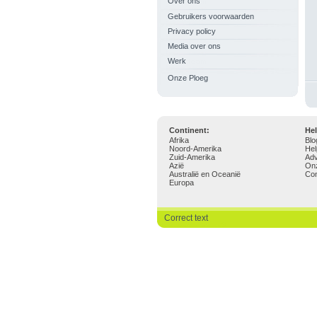
Over ons
Gebruikers voorwaarden
Privacy policy
Media over ons
Werk
Onze Ploeg
Continent:
Hel
Afrika
Blo
Noord-Amerika
Hel
Zuid-Amerika
Adv
Azië
On
Australië en Oceanië
Con
Europa
Correct text