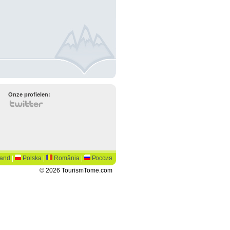
Onze profielen:
land
|
Polska
|
România
|
Россия
© 2026 TourismTome.com