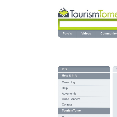
Foto`s
Videos
Community
Info
Help & Info
Onze blog
Help
Advertentie
Onze Banners
Contact
TourismTome