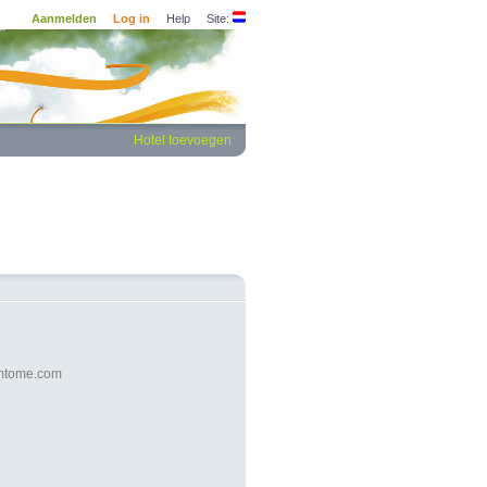
Aanmelden
Log in
Help
Site:
Hotel toevoegen
mtome.com