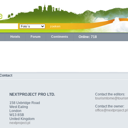
Hotels
Forum
Continents
Online: 718
Contact
NEXTPROJECT PRO LTD.
Contact the editors:
tourismtome@touris
158 Uxbridge Road
Contact the owner:
West Ealing
office@nextproject.pl
London
W13 8SB
United Kingdom
nextproject.pl