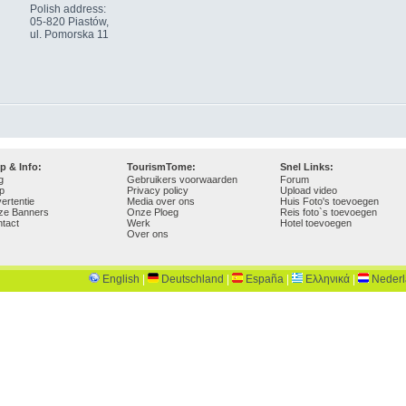
Polish address:
05-820 Piastów,
ul. Pomorska 11
p & Info:
TourismTome:
Snel Links:
g
Gebruikers voorwaarden
Forum
p
Privacy policy
Upload video
ertentie
Media over ons
Huis Foto's toevoegen
ze Banners
Onze Ploeg
Reis foto`s toevoegen
tact
Werk
Hotel toevoegen
Over ons
English
|
Deutschland
|
España
|
Ελληνικά
|
Neder